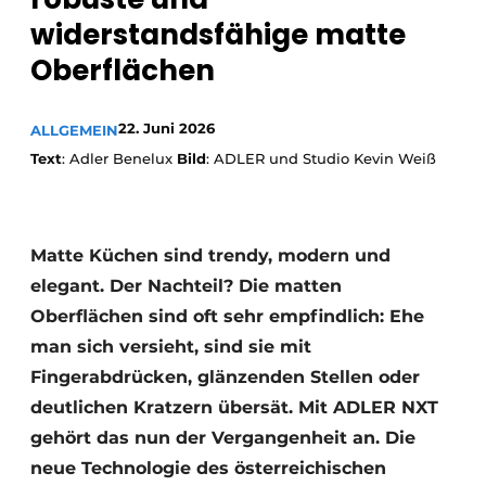
Datenschutz / Cookie-Erklärung
widerstandsfähige matte
Ein Stellenangebot registrieren
Oberflächen
Arbeitsblätter
Offene Stellen
Videos
Möbelbeschläge und Schränke
22. Juni 2026
ALLGEMEIN
Text
: Adler Benelux
Bild
: ADLER und Studio Kevin Weiß
Matte Küchen sind trendy, modern und
elegant. Der Nachteil? Die matten
Oberflächen sind oft sehr empfindlich: Ehe
man sich versieht, sind sie mit
Fingerabdrücken, glänzenden Stellen oder
deutlichen Kratzern übersät. Mit ADLER NXT
gehört das nun der Vergangenheit an. Die
neue Technologie des österreichischen