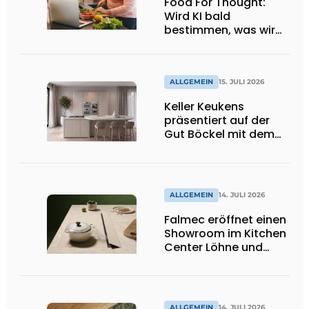
Food For Thought:
Wird KI bald
bestimmen, was wir
essen dürfen? Big
Brother beobachtet
dich!
ALLGEMEIN
15. JULI 2026
Keller Keukens
präsentiert auf der
Gut Böckel mit dem
Red Dot Award
ausgezeichnetes
Design und Neuheiten
ALLGEMEIN
14. JULI 2026
Falmec eröffnet einen
Showroom im Kitchen
Center Löhne und
präsentiert neue
farbige
Induktionskochfelder
ALLGEMEIN
14. JULI 2026