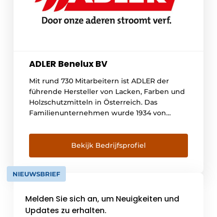
ADLER Benelux BV
Mit rund 730 Mitarbeitern ist ADLER der
führende Hersteller von Lacken, Farben und
Holzschutzmitteln in Österreich. Das
Familienunternehmen wurde 1934 von
Johann Berghofer gegründet und wird
heute unter der Leitung von Andrea
Berghofer in dritter Generation geführt.
Bekijk Bedrijfsprofiel
Jedes Jahr verlassen 21.000 Tonnen Lack das
Werk in Schwaz (Tirol) und gehen an
NIEUWSBRIEF
Kunden in […]
Melden Sie sich an, um Neuigkeiten und
Updates zu erhalten.