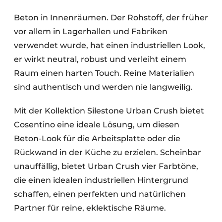
Datenschutz / Cookie-Erklärung
Beton in Innenräumen. Der Rohstoff, der früher
Ein Stellenangebot registrieren
vor allem in Lagerhallen und Fabriken
Arbeitsblätter
Offene Stellen
verwendet wurde, hat einen industriellen Look,
Videos
Möbelbeschläge und Schränke
er wirkt neutral, robust und verleiht einem
Raum einen harten Touch. Reine Materialien
sind authentisch und werden nie langweilig.
Mit der Kollektion Silestone Urban Crush bietet
Cosentino eine ideale Lösung, um diesen
Beton-Look für die Arbeitsplatte oder die
Rückwand in der Küche zu erzielen. Scheinbar
unauffällig, bietet Urban Crush vier Farbtöne,
die einen idealen industriellen Hintergrund
schaffen, einen perfekten und natürlichen
Partner für reine, eklektische Räume.