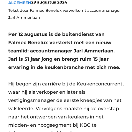
29 augustus 2024
ALGEMEEN
Privacy / Cookie statement
Tekst door Falmec Benelux verwelkomt accountmanager
Vacature aanmelden
Jarl Ammerlaan
Werkbladen
Vacatures
Video’s
Per 12 augustus is de buitendienst van
Meubelbeslag & Kastindeling
Falmec Benelux versterkt met een nieuw
teamlid: accountmanager Jarl Ammerlaan.
Jarl is 51 jaar jong en brengt ruim 15 jaar
ervaring in de keukenbranche met zich mee.
Hij begon zijn carrière bij de Keukenconcurrent,
waar hij als verkoper en later als
vestigingsmanager de eerste kneepjes van het
vak leerde. Vervolgens maakte hij de overstap
naar het ontwerpen van keukens in het
midden- en hoogsegment bij KBC te