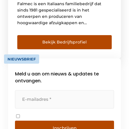
Falmec is een Italiaans familiebedrijf dat
sinds 1981 gespecialiseerd is in het
ontwerpen en produceren van
hoogwaardige afzuigkappen en
geavanceerde luchtzuiveringssystemen voor
de keuken. Vanuit het hoofdkantoor en de
productiefaciliteit in Vittorio Veneto, in het
Bekijk Bedrijfsprofiel
noordoosten van Italië, combineert Falmec
vakmanschap met technologische innovatie
NIEUWSBRIEF
en esthetisch design. Alle producten
worden volledig in Italië ontwikkeld en […]
Meld u aan om nieuws & updates te
ontvangen.
Inschrijven