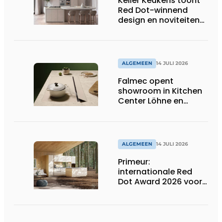
Keller Keukens toont
Red Dot-winnend
design en noviteiten
op Gut Böckel
ALGEMEEN
14 JULI 2026
Falmec opent
showroom in Kitchen
Center Löhne en
presenteert nieuwe
gekleurde
inductiekookplaten
ALGEMEEN
14 JULI 2026
Primeur:
internationale Red
Dot Award 2026 voor
twee Nederlandse
biobased keukenlijnen