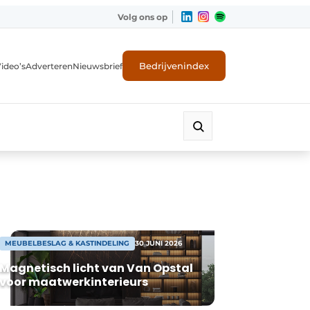
Volg ons op
Bedrijvenindex
ideo’s
Adverteren
Nieuwsbrief
MEUBELBESLAG & KASTINDELING
30 JUNI 2026
Magnetisch licht van Van Opstal
voor maatwerkinterieurs