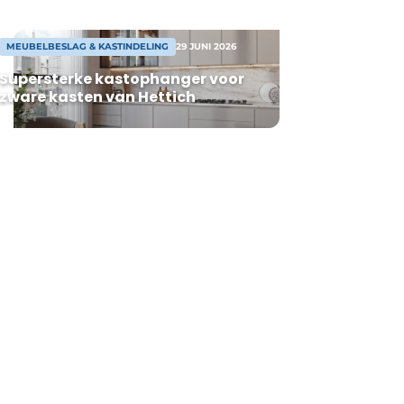
MEUBELBESLAG & KASTINDELING
29 JUNI 2026
Supersterke kastophanger voor
zware kasten van Hettich