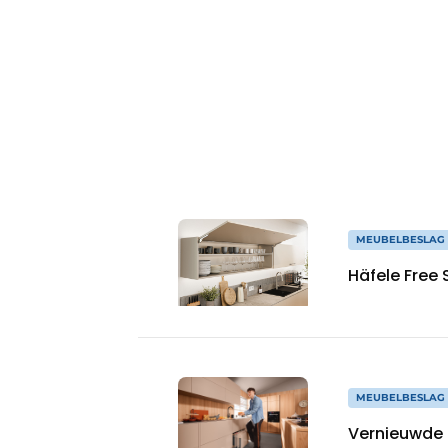
Vacature aanmelden
Vacatures
Video’s
MEUBELBESLAG 
Häfele Free 
MEUBELBESLAG 
Vernieuwde 