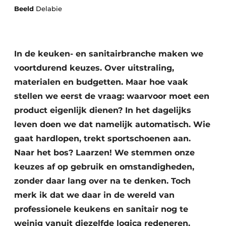
Privacy / Cookie statement
Beeld
Delabie
Vacature aanmelden
Werkbladen
Vacatures
In de keuken- en sanitairbranche maken we
Video’s
Meubelbeslag & Kastindeling
voortdurend keuzes. Over uitstraling,
materialen en budgetten. Maar hoe vaak
stellen we eerst de vraag: waarvoor moet een
product eigenlijk dienen? In het dagelijks
leven doen we dat namelijk automatisch. Wie
gaat hardlopen, trekt sportschoenen aan.
Naar het bos? Laarzen! We stemmen onze
keuzes af op gebruik en omstandigheden,
zonder daar lang over na te denken. Toch
merk ik dat we daar in de wereld van
professionele keukens en sanitair nog te
weinig vanuit diezelfde logica redeneren.