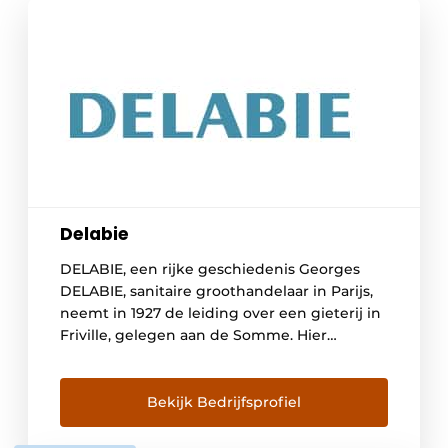
Delabie
DELABIE, een rijke geschiedenis Georges
DELABIE, sanitaire groothandelaar in Parijs,
neemt in 1927 de leiding over een gieterij in
Friville, gelegen aan de Somme. Hier
ontwikkelt hij hoofdzakelijk kranen en
vloerhevels voor badkamers en keukens. De
volgende generaties streven steeds naar
Bekijk Bedrijfsprofiel
een groei van het familiebedrijf, maar willen
de identiteit van het merk en de […]