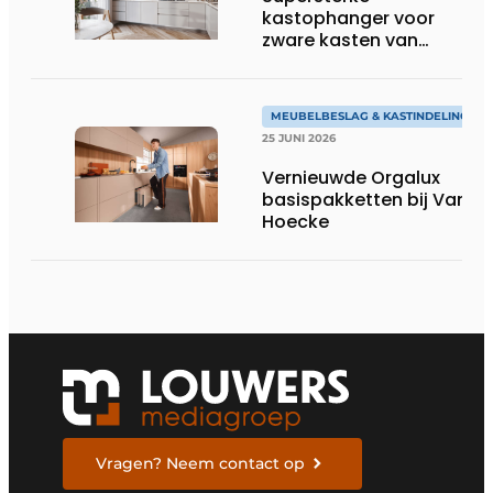
kastophanger voor
zware kasten van
Hettich
MEUBELBESLAG & KASTINDELING
25 JUNI 2026
Vernieuwde Orgalux
basispakketten bij Van
Hoecke
Vragen? Neem contact op