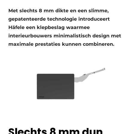
Privacy / Cookie statement
Met slechts 8 mm dikte en een slimme,
Vacature aanmelden
gepatenteerde technologie introduceert
Werkbladen
Vacatures
Häfele een klepbeslag waarmee
Video’s
Meubelbeslag & Kastindeling
interieurbouwers minimalistisch design met
maximale prestaties kunnen combineren.
Slechts 8 mm dun