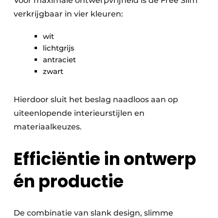
Voor maximale ontwerpvrijheid is de Free Slim
verkrijgbaar in vier kleuren:
wit
lichtgrijs
antraciet
zwart
Hierdoor sluit het beslag naadloos aan op
uiteenlopende interieurstijlen en
materiaalkeuzes.
Efficiëntie in ontwerp
én productie
De combinatie van slank design, slimme