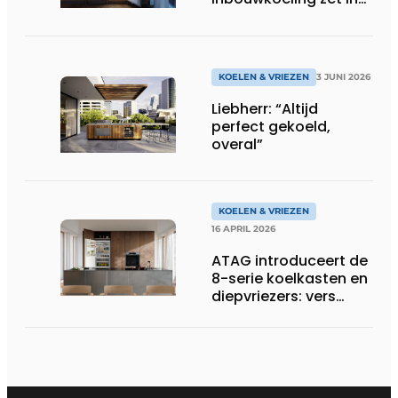
op controle, versheid
en design
KOELEN & VRIEZEN
3 JUNI 2026
Liebherr: “Altijd
perfect gekoeld,
overal”
KOELEN & VRIEZEN
16 APRIL 2026
ATAG introduceert de
8-serie koelkasten en
diepvriezers: vers
bewaard, slim
ontworpen