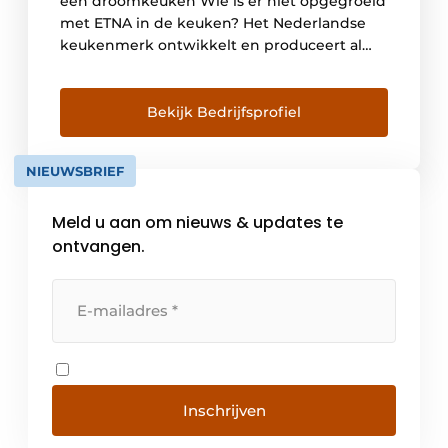
een droomkeuken Wie is er niet opgegroeid
met ETNA in de keuken? Het Nederlandse
keukenmerk ontwikkelt en produceert al
meer dan 165 jaar keukenapparatuur met de
Nederlandse huizen en bewoners in het
achterhoofd. Of je nu op zoek bent naar een
Bekijk Bedrijfsprofiel
kookplaat of een koelkast, bij ETNA ben je
aan het […]
NIEUWSBRIEF
Meld u aan om nieuws & updates te
ontvangen.
Inschrijven