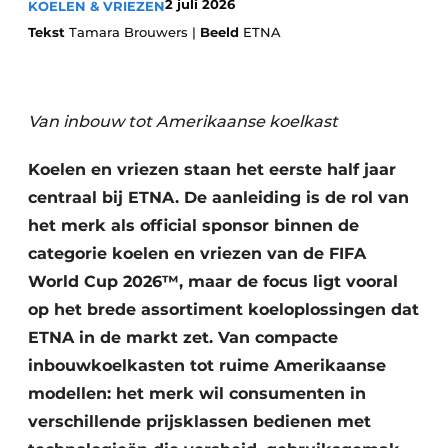
2 juli 2026
KOELEN & VRIEZEN
Privacy / Cookie statement
Tekst
Tamara Brouwers |
Beeld
ETNA
Vacature aanmelden
Werkbladen
Vacatures
Video’s
Meubelbeslag & Kastindeling
Van inbouw tot Amerikaanse koelkast
Koelen en vriezen staan het eerste half jaar
centraal bij ETNA. De aanleiding is de rol van
het merk als official sponsor binnen de
categorie koelen en vriezen van de FIFA
World Cup 2026™, maar de focus ligt vooral
op het brede assortiment koeloplossingen dat
ETNA in de markt zet. Van compacte
inbouwkoelkasten tot ruime Amerikaanse
modellen: het merk wil consumenten in
verschillende prijsklassen bedienen met