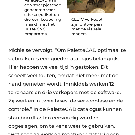
een streepjescode
genereren voor
stickers/etiketten
die een koppeling
CLLTV verkoopt
maakt met het
zijn ontwerpen
juiste CNC
met de visuele
progamma.
renders.
Michielse vervolgt. “Om PaletteCAD optimaal te
gebruiken is een goede catalogus belangrijk.
Hier hebben we veel tijd in gestoken. Dit
scheelt veel fouten, omdat niet meer met de
hand gemeten wordt. Inmiddels werken 12
tekenaars en drie verkopers met de software.
Zij werken in twee fases, de verkoopfase en de
controle.” In de PaletteCAD catalogus kunnen
standaardkasten eenvoudig worden
opgeslagen, om telkens weer te gebruiken.
“Het speciaalwerk én maatwerk dat wij doen