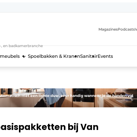
Magazines
Podcasts
V
n-, en badkamerbranche
meubels
Spoelbakken & Kranen
Sanitair
Events
 en techniek in de keukenbranche
automatisch met een lichte duw, zeer handig wanneer je de handen vol
asispakketten bij Van