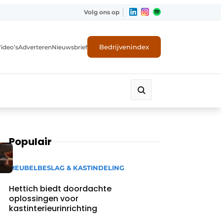
Volg ons op
Bedrijvenindex
ideo’s
Adverteren
Nieuwsbrief
Populair
MEUBELBESLAG & KASTINDELING
Hettich biedt doordachte
oplossingen voor
kastinterieurinrichting