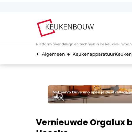
Aanmelden
Algemene voorwaarden
Bedrijven
Platform over design en techniek in de keuken-, woo
Contact
Algemeen
Keukenapparatuur
Keuken
Direct contact
Evenement aanmelden
Keukenbouw | Platform over design
Magazine aanvragen
Met Servo Drive uno open je de afvallade 
hebt.
Meest gelezen
Nieuwsbrief
Podcasts
Vernieuwde Orgalux b
Privacy / Cookie statement