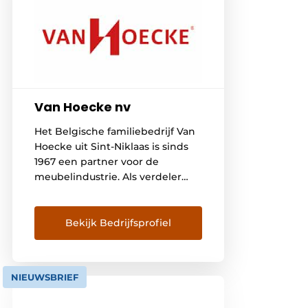
Van Hoecke nv
Het Belgische familiebedrijf Van
Hoecke uit Sint-Niklaas is sinds
1967 een partner voor de
meubelindustrie. Als verdeler
van scharnieren,
klapdeursystemen en
ladesystemen van het
Bekijk Bedrijfsprofiel
Oostenrijkse merk Blum aan
keuken- en interieurbouwers in
de Benelux, is het al jaren
NIEUWSBRIEF
marktleider. Daarnaast
creëerden ze met ORGALUX een