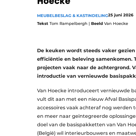
Hoecke
Vacature aanmelden
25 juni 2026
MEUBELBESLAG & KASTINDELING
Vacatures
Tekst
Tom Rampelbergh |
Beeld
Van Hoecke
Video’s
De keuken wordt steeds vaker gezien 
efficiëntie en beleving samenkomen. T
projecten vaak naar de achtergrond. V
introductie van vernieuwde basispakke
Van Hoecke introduceert vernieuwde ba
vult dit aan met een nieuw Afval Basis
accessoires vaak achteraf nog werden 
en meer naar geïntegreerde oplossinge
doel van de basispakketten van Van Hoeck
(België) wil interieurbouwers en maatwe