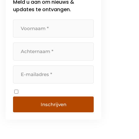
Meld u aan om nieuws &
eigen merk van lade-indelingen
updates te ontvangen.
en keukenhulpjes. Sinds 2014
brengt Van […]
Inschrijven