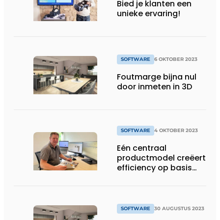
Bied je klanten een
unieke ervaring!
SOFTWARE
6 OKTOBER 2023
Foutmarge bijna nul
door inmeten in 3D
SOFTWARE
4 OKTOBER 2023
Eén centraal
productmodel creëert
efficiency op basis
van innovatieve
software
SOFTWARE
30 AUGUSTUS 2023