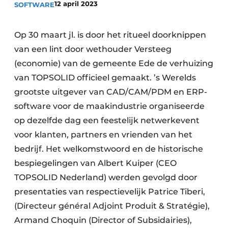
12 april 2023
SOFTWARE
Privacy / Cookie statement
Vacature aanmelden
Op 30 maart jl. is door het ritueel doorknippen
Werkbladen
Vacatures
van een lint door wethouder Versteeg
Video’s
Meubelbeslag & Kastindeling
(economie) van de gemeente Ede de verhuizing
van TOPSOLID officieel gemaakt. ’s Werelds
grootste uitgever van CAD/CAM/PDM en ERP-
software voor de maakindustrie organiseerde
op dezelfde dag een feestelijk netwerkevent
voor klanten, partners en vrienden van het
bedrijf. Het welkomstwoord en de historische
bespiegelingen van Albert Kuiper (CEO
TOPSOLID Nederland) werden gevolgd door
presentaties van respectievelijk Patrice Tiberi,
(Directeur général Adjoint Produit & Stratégie),
Armand Choquin (Director of Subsidairies),