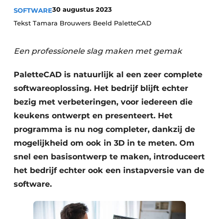
Privacy / Cookie statement
30 augustus 2023
SOFTWARE
Vacature aanmelden
Tekst Tamara Brouwers Beeld PaletteCAD
Werkbladen
Vacatures
Een professionele slag maken met gemak
Video’s
Meubelbeslag & Kastindeling
PaletteCAD is natuurlijk al een zeer complete
softwareoplossing. Het bedrijf blijft echter
bezig met verbeteringen, voor iedereen die
keukens ontwerpt en presenteert. Het
programma is nu nog completer, dankzij de
mogelijkheid om ook in 3D in te meten. Om
snel een basisontwerp te maken, introduceert
het bedrijf echter ook een instapversie van de
software.