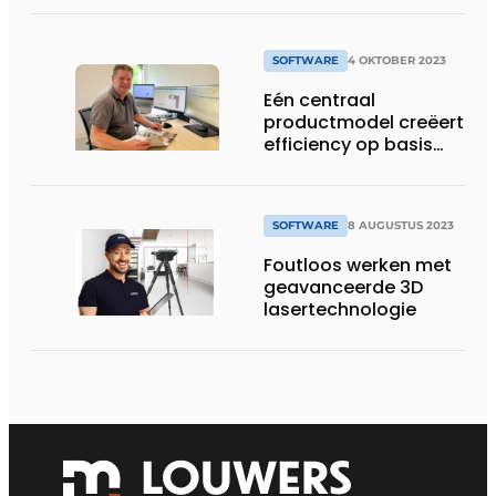
SOFTWARE
4 OKTOBER 2023
Eén centraal
productmodel creëert
efficiency op basis
van innovatieve
software
SOFTWARE
8 AUGUSTUS 2023
Foutloos werken met
geavanceerde 3D
lasertechnologie