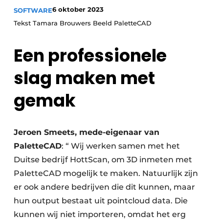
Privacy / Cookie statement
6 oktober 2023
SOFTWARE
Vacature aanmelden
Tekst Tamara Brouwers Beeld PaletteCAD
Werkbladen
Vacatures
Een professionele
Video’s
Meubelbeslag & Kastindeling
slag maken met
gemak
Jeroen Smeets, mede-eigenaar van
PaletteCAD
: “ Wij werken samen met het
Duitse bedrijf HottScan, om 3D inmeten met
PaletteCAD mogelijk te maken. Natuurlijk zijn
er ook andere bedrijven die dit kunnen, maar
hun output bestaat uit pointcloud data. Die
kunnen wij niet importeren, omdat het erg