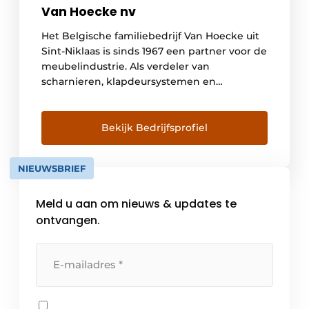
Van Hoecke nv
Het Belgische familiebedrijf Van Hoecke uit
Sint-Niklaas is sinds 1967 een partner voor de
meubelindustrie. Als verdeler van
scharnieren, klapdeursystemen en
ladesystemen van het Oostenrijkse merk
Blum aan keuken- en interieurbouwers in de
Benelux, is het al jaren marktleider.
Bekijk Bedrijfsprofiel
Daarnaast creëerden ze met ORGALUX een
eigen merk van lade-indelingen en
NIEUWSBRIEF
keukenhulpjes. Sinds 2014 brengt Van […]
Meld u aan om nieuws & updates te
ontvangen.