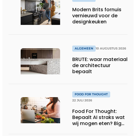
Modern Brits fornuis
vernieuwd voor de
designkeuken
ALGEMEEN
10 AUGUSTUS 2026
BRUTE: waar materiaal
de architectuur
bepaalt
FOOD FOR THOUGHT
22 JULI 2026
Food For Thought:
Bepaalt AI straks wat
wij mogen eten? Big
Brother is watching
you!