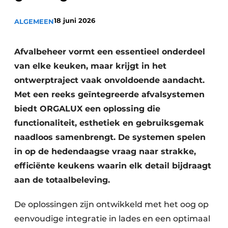
Privacy / Cookie statement
18 juni 2026
ALGEMEEN
Vacature aanmelden
Werkbladen
Vacatures
Afvalbeheer vormt een essentieel onderdeel
Video’s
Meubelbeslag & Kastindeling
van elke keuken, maar krijgt in het
ontwerptraject vaak onvoldoende aandacht.
Met een reeks geïntegreerde afvalsystemen
biedt ORGALUX een oplossing die
functionaliteit, esthetiek en gebruiksgemak
naadloos samenbrengt. De systemen spelen
in op de hedendaagse vraag naar strakke,
efficiënte keukens waarin elk detail bijdraagt
aan de totaalbeleving.
De oplossingen zijn ontwikkeld met het oog op
eenvoudige integratie in lades en een optimaal