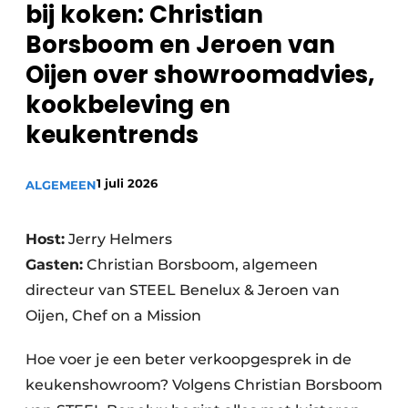
bij koken: Christian
Privacy / Cookie statement
Borsboom en Jeroen van
Vacature aanmelden
Werkbladen
Oijen over showroomadvies,
Vacatures
kookbeleving en
Video’s
Meubelbeslag & Kastindeling
keukentrends
1 juli 2026
ALGEMEEN
Host:
Jerry Helmers
Gasten:
Christian Borsboom, algemeen
directeur van STEEL Benelux & Jeroen van
Oijen, Chef on a Mission
Hoe voer je een beter verkoopgesprek in de
keukenshowroom? Volgens Christian Borsboom