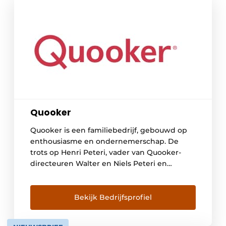
Quooker
Quooker is een familiebedrijf, gebouwd op
enthousiasme en ondernemerschap. De
trots op Henri Peteri, vader van Quooker-
directeuren Walter en Niels Peteri en
uitvinder van de kokendwaterkraan, is er
nog altijd voelbaar. De Quooker was de
allereerste kokendwaterkraan ter wereld.
Bekijk Bedrijfsprofiel
Uitvindingen als het
hoogvacuümgeisoleerde reservoir, de alles-