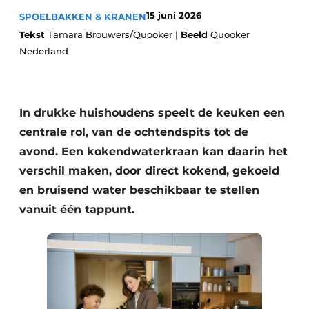
Privacy / Cookie statement
15 juni 2026
SPOELBAKKEN & KRANEN
Vacature aanmelden
Tekst
Tamara Brouwers/Quooker |
Beeld
Quooker
Werkbladen
Nederland
Vacatures
Video’s
Meubelbeslag & Kastindeling
In drukke huishoudens speelt de keuken een
centrale rol, van de ochtendspits tot de
avond. Een kokendwaterkraan kan daarin het
verschil maken, door direct kokend, gekoeld
en bruisend water beschikbaar te stellen
vanuit één tappunt.