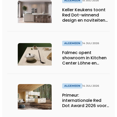
ALGEMEEN
15 JULI 2026
Keller Keukens toont
Red Dot-winnend
design en noviteiten
op Gut Böckel
ALGEMEEN
14 JULI 2026
Falmec opent
showroom in Kitchen
Center Löhne en
presenteert nieuwe
gekleurde
inductiekookplaten
ALGEMEEN
14 JULI 2026
Primeur:
internationale Red
Dot Award 2026 voor
twee Nederlandse
biobased keukenlijnen