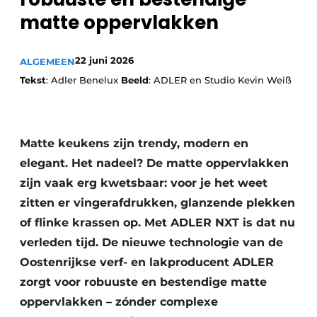
Privacy / Cookie statement
matte oppervlakken
Vacature aanmelden
Werkbladen
Vacatures
22 juni 2026
ALGEMEEN
Video’s
Tekst
: Adler Benelux
Beeld
: ADLER en Studio Kevin Weiß
Meubelbeslag & Kastindeling
Matte keukens zijn trendy, modern en
elegant. Het nadeel? De matte oppervlakken
zijn vaak erg kwetsbaar: voor je het weet
zitten er vingerafdrukken, glanzende plekken
of flinke krassen op. Met ADLER NXT is dat nu
verleden tijd. De nieuwe technologie van de
Oostenrijkse verf- en lakproducent ADLER
zorgt voor robuuste en bestendige matte
oppervlakken – zónder complexe