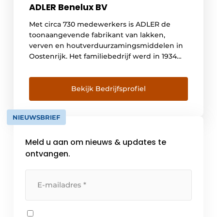
ADLER Benelux BV
Met circa 730 medewerkers is ADLER de
toonaangevende fabrikant van lakken,
verven en houtverduurzamingsmiddelen in
Oostenrijk. Het familiebedrijf werd in 1934
opgericht door Johann Berghofer en is
vandaag de dag onder leiding van Andrea
Berghofer in handen van de derde
Bekijk Bedrijfsprofiel
generatie. Elk jaar verlaat 21.000 ton lak de
fabriek in Schwaz (Tirol) naar klanten in […]
NIEUWSBRIEF
Meld u aan om nieuws & updates te
ontvangen.