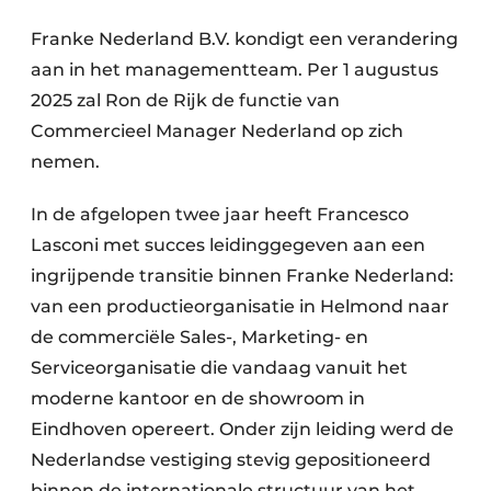
Privacy / Cookie statement
Franke Nederland B.V. kondigt een verandering
Vacature aanmelden
aan in het managementteam. Per 1 augustus
Werkbladen
Vacatures
2025 zal Ron de Rijk de functie van
Video’s
Meubelbeslag & Kastindeling
Commercieel Manager Nederland op zich
nemen.
In de afgelopen twee jaar heeft Francesco
Lasconi met succes leidinggegeven aan een
ingrijpende transitie binnen Franke Nederland:
van een productieorganisatie in Helmond naar
de commerciële Sales-, Marketing- en
Serviceorganisatie die vandaag vanuit het
moderne kantoor en de showroom in
Eindhoven opereert. Onder zijn leiding werd de
Nederlandse vestiging stevig gepositioneerd
binnen de internationale structuur van het