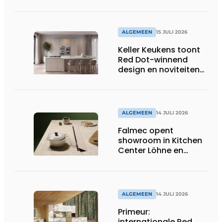
Brother is watching
you!
ALGEMEEN
15 JULI 2026
Keller Keukens toont
Red Dot-winnend
design en noviteiten
op Gut Böckel
ALGEMEEN
14 JULI 2026
Falmec opent
showroom in Kitchen
Center Löhne en
presenteert nieuwe
gekleurde
inductiekookplaten
ALGEMEEN
14 JULI 2026
Primeur:
internationale Red