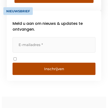
aanbod opteert voor Naber als leverancier
en ontwikkelaar van toekomstgerichte
NIEUWSBRIEF
oplossingen. Voor producten die door een
spitsvondige techniek en […]
Meld u aan om nieuws & updates te
ontvangen.
Inschrijven