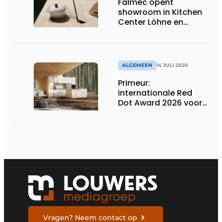
Falmec opent
showroom in Kitchen
Center Löhne en
presenteert nieuwe
gekleurde
inductiekookplaten
ALGEMEEN
14 JULI 2026
Primeur:
internationale Red
Dot Award 2026 voor
twee Nederlandse
biobased keukenlijnen
Vragen? Neem contact op