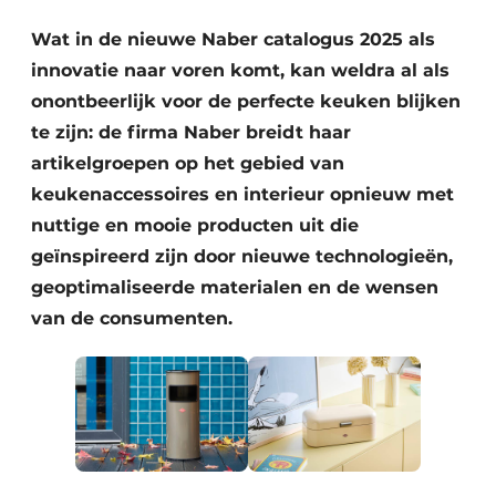
Privacy / Cookie statement
Wat in de nieuwe Naber catalogus 2025 als
Vacature aanmelden
innovatie naar voren komt, kan weldra al als
Werkbladen
Vacatures
onontbeerlijk voor de perfecte keuken blijken
Video’s
Meubelbeslag & Kastindeling
te zijn: de firma Naber breidt haar
artikelgroepen op het gebied van
keukenaccessoires en interieur opnieuw met
nuttige en mooie producten uit die
geïnspireerd zijn door nieuwe technologieën,
geoptimaliseerde materialen en de wensen
van de consumenten.