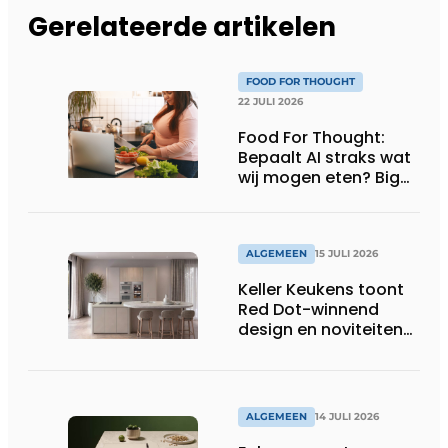
Gerelateerde artikelen
FOOD FOR THOUGHT
22 JULI 2026
Food For Thought:
Bepaalt AI straks wat
wij mogen eten? Big
Brother is watching
you!
ALGEMEEN
15 JULI 2026
Keller Keukens toont
Red Dot-winnend
design en noviteiten
op Gut Böckel
ALGEMEEN
14 JULI 2026