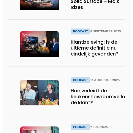
Solid Surface – Maik
Idzes
PODCAST
8 SEPTEMBER 2025
Klantbeleving: Is de
ultieme definitie nu
eindelijk gevonden?
PODCAST
13 AUGUSTUS 2025
Hoe verleidt de
keukenshowroomverkope
de klant?
PODCAST
7 JULI 2025