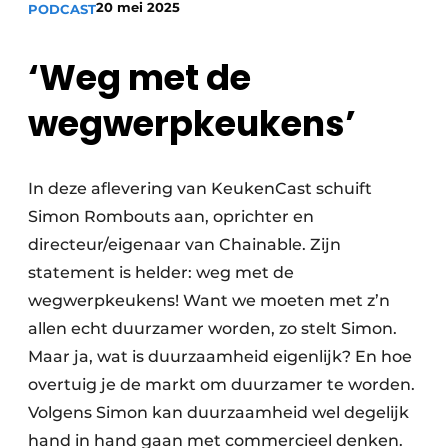
20 mei 2025
PODCAST
Privacy / Cookie statement
Vacature aanmelden
‘Weg met de
Werkbladen
Vacatures
wegwerpkeukens’
Video’s
Meubelbeslag & Kastindeling
In deze aflevering van KeukenCast schuift
Simon Rombouts aan, oprichter en
directeur/eigenaar van Chainable. Zijn
statement is helder: weg met de
wegwerpkeukens! Want we moeten met z’n
allen echt duurzamer worden, zo stelt Simon.
Maar ja, wat is duurzaamheid eigenlijk? En hoe
overtuig je de markt om duurzamer te worden.
Volgens Simon kan duurzaamheid wel degelijk
hand in hand gaan met commercieel denken.