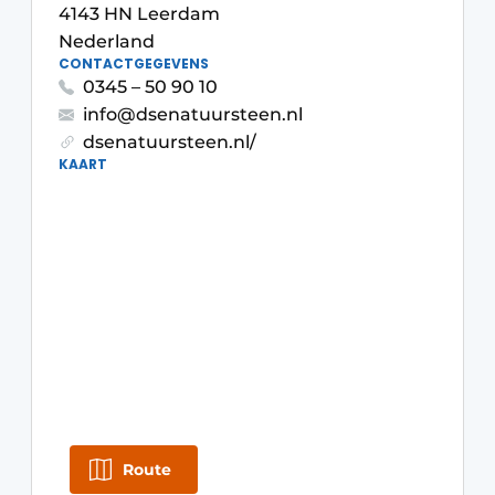
Privacy / Cookie statement
4143 HN Leerdam
Nederland
Vacature aanmelden
CONTACTGEGEVENS
Werkbladen
Vacatures
0345 – 50 90 10
info@dsenatuursteen.nl
Video’s
Meubelbeslag & Kastindeling
dsenatuursteen.nl/
KAART
Route