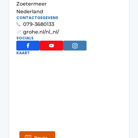
Privacy / Cookie statement
Zoetermeer
Nederland
Vacature aanmelden
CONTACTGEGEVENS
Werkbladen
Vacatures
079-3680133
grohe.nl/nl_nl/
Video’s
Meubelbeslag & Kastindeling
SOCIALS
KAART