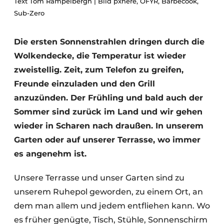
Text Tom Rampelbergh | Bild pxhere, OFYR, Barbecook,
Datenschutz / Cookie-Erklärung
Sub-Zero
Ein Stellenangebot registrieren
Arbeitsblätter
Offene Stellen
Die ersten Sonnenstrahlen dringen durch die
Wolkendecke, die Temperatur ist wieder
Videos
Möbelbeschläge und Schränke
zweistellig. Zeit, zum Telefon zu greifen,
Freunde einzuladen und den Grill
anzuzünden. Der Frühling und bald auch der
Sommer sind zurück im Land und wir gehen
wieder in Scharen nach draußen. In unserem
Garten oder auf unserer Terrasse, wo immer
es angenehm ist.
Unsere Terrasse und unser Garten sind zu
unserem Ruhepol geworden, zu einem Ort, an
dem man allem und jedem entfliehen kann. Wo
es früher genügte, Tisch, Stühle, Sonnenschirm