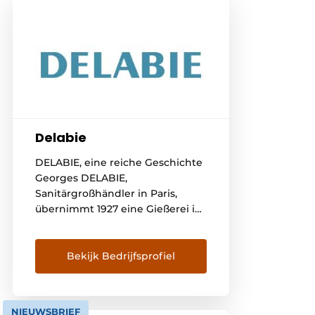
Delabie
DELABIE, eine reiche Geschichte
Georges DELABIE,
Sanitärgroßhändler in Paris,
übernimmt 1927 eine Gießerei in
Friville, an der Somme gelegen.
Hier entwickelt er hauptsächlich
Armaturen und Bodensiphons
Bekijk Bedrijfsprofiel
für Bäder und Küchen. Die
nachfolgenden Generationen
sind stets bestrebt, das
NIEUWSBRIEF