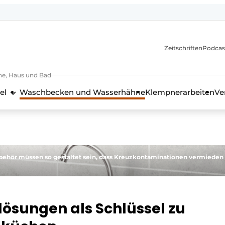
itionen
Zeitschriften
Podcas
he, Haus und Bad
el
Waschbecken und Wasserhähne
Klempnerarbeiten
Ve
nd Technik in der Küchenbranche
ehör müssen so gestaltet sein, dass Kreuzkontaminationen vermieden
rlösungen als Schlüssel zu