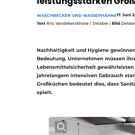
leistungsstarken Gro
Ein Stellenangebot registrieren
17. Juni 
WASCHBECKEN UND WASSERHÄHNE
Offene Stellen
Text
Kris Vandekerckhove / Delabie |
Bild
Delabi
Videos
Nachhaltigkeit und Hygiene gewinnen
Bedeutung. Unternehmen müssen ihre
Lebensmittelsicherheit gewährleisten 
jahrelangem intensiven Gebrauch stan
Großküchen bedeutet dies, dass Sanit
spielt.