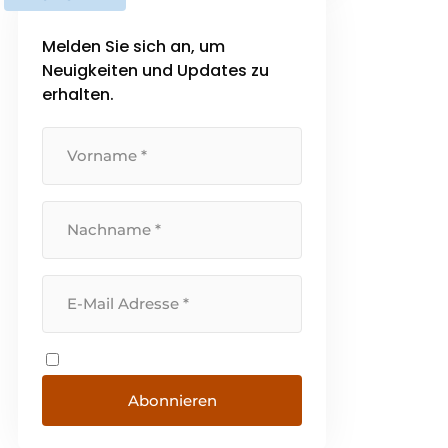
Familienunternehmen zu
vergrößern, wollen aber die
Melden Sie sich an, um
Identität der Marke und der [...]
Neuigkeiten und Updates zu
erhalten.
Abonnieren