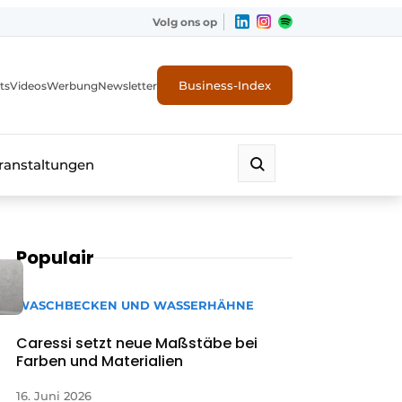
Volg ons op
Business-Index
ts
Videos
Werbung
Newsletter
ranstaltungen
Populair
WASCHBECKEN UND WASSERHÄHNE
Caressi setzt neue Maßstäbe bei
Farben und Materialien
16. Juni 2026