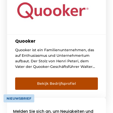
Quooker
Quooker ist ein Familienunternehmen, das
auf Enthusiasmus und Unternehmertum
aufbaut. Der Stolz von Henri Peteri, dem
Vater der Quooker-Geschäftsführer Walter
und Niels Peteri und Erfinder des
Wasserhahns, ist immer noch spürbar. Der
Quooker war der allererste
Bekijk Bedrijfsprofiel
Kochendwasserhahn der Welt. Erfindungen
wie das hochvakuumisolierte Reservoir, die
NIEUWSBRIEF
All-in-One-Wasserhähne Quooker Fusion
und Flex und die Serie der schwarzen [...]
Melden Sie sich an, um Neuigkeiten und