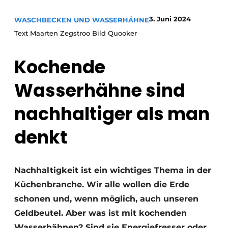
Datenschutz / Cookie-Erklärung
3. Juni 2024
WASCHBECKEN UND WASSERHÄHNE
Ein Stellenangebot registrieren
Text Maarten Zegstroo Bild Quooker
Arbeitsblätter
Offene Stellen
Videos
Kochende
Möbelbeschläge und Schränke
Wasserhähne sind
nachhaltiger als man
denkt
Nachhaltigkeit ist ein wichtiges Thema in der
Küchenbranche. Wir alle wollen die Erde
schonen und, wenn möglich, auch unseren
Geldbeutel. Aber was ist mit kochenden
Wasserhähnen? Sind sie Energiefresser oder