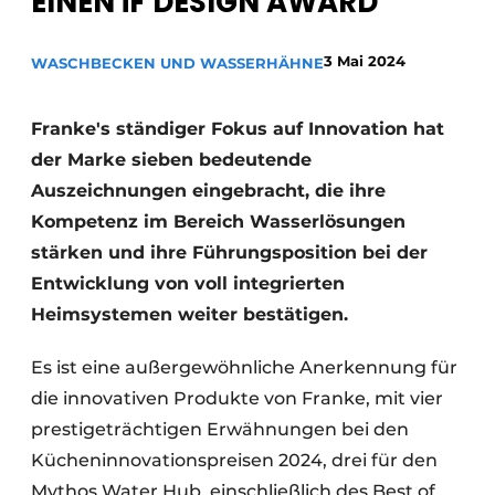
EINEN iF DESIGN AWARD
Datenschutz / Cookie-Erklärung
Ein Stellenangebot registrieren
3 Mai 2024
WASCHBECKEN UND WASSERHÄHNE
Arbeitsblätter
Offene Stellen
Videos
Franke's ständiger Fokus auf Innovation hat
Möbelbeschläge und Schränke
der Marke sieben bedeutende
Auszeichnungen eingebracht, die ihre
Kompetenz im Bereich Wasserlösungen
stärken und ihre Führungsposition bei der
Entwicklung von voll integrierten
Heimsystemen weiter bestätigen.
Es ist eine außergewöhnliche Anerkennung für
die innovativen Produkte von Franke, mit vier
prestigeträchtigen Erwähnungen bei den
Kücheninnovationspreisen 2024, drei für den
Mythos Water Hub, einschließlich des Best of