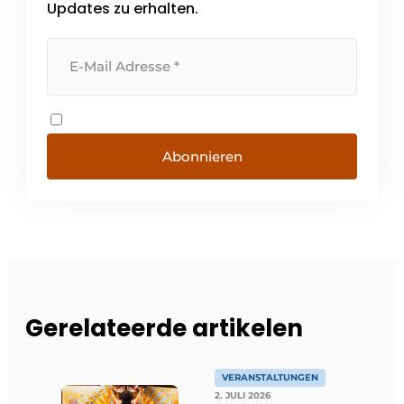
Die meisten [...]
Updates zu erhalten.
Abonnieren
Gerelateerde artikelen
VERANSTALTUNGEN
2. JULI 2026