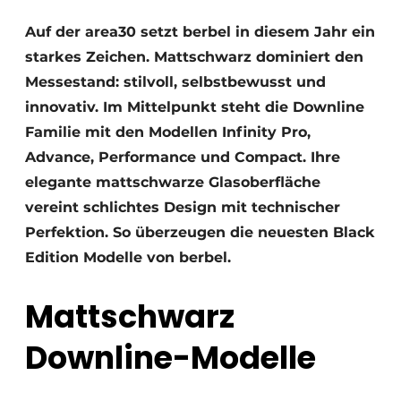
Datenschutz / Cookie-Erklärung
Auf der area30 setzt berbel in diesem Jahr ein
Ein Stellenangebot registrieren
starkes Zeichen. Mattschwarz dominiert den
Arbeitsblätter
Offene Stellen
Messestand: stilvoll, selbstbewusst und
Videos
Möbelbeschläge und Schränke
innovativ. Im Mittelpunkt steht die Downline
Familie mit den Modellen Infinity Pro,
Advance, Performance und Compact. Ihre
elegante mattschwarze Glasoberfläche
vereint schlichtes Design mit technischer
Perfektion. So überzeugen die neuesten Black
Edition Modelle von berbel.
Mattschwarz
Downline-Modelle