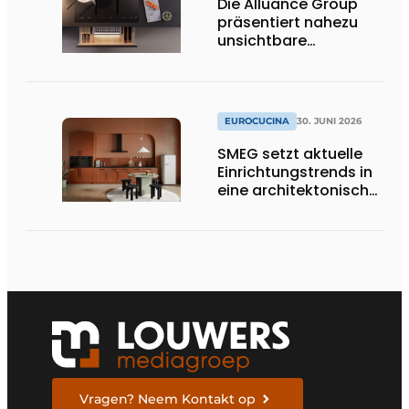
Die Alluance Group
präsentiert nahezu
unsichtbare
Kochlösungen
EUROCUCINA
30. JUNI 2026
SMEG setzt aktuelle
Einrichtungstrends in
eine architektonische
Produktlinie um
Vragen? Neem Kontakt op