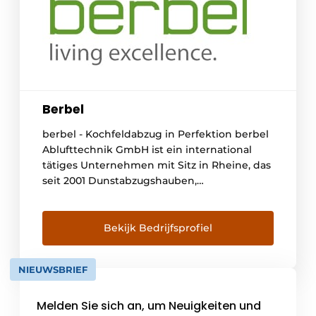
Berbel
berbel - Kochfeldabzug in Perfektion berbel
Ablufttechnik GmbH ist ein international
tätiges Unternehmen mit Sitz in Rheine, das
seit 2001 Dunstabzugshauben,
Kochfeldabzüge und Kochfelder entwickelt,
produziert und vertreibt. Mit dem
innovativen berbel Prinzip wurde die Idee
Bekijk Bedrijfsprofiel
des perfekten Kochfeldabzuges geboren.
Dank der patentierten berbel Technologie
NIEUWSBRIEF
verschwinden Kochdünste und lästige
Gerüche - und das bei einem niedrigen
Melden Sie sich an, um Neuigkeiten und
Geräuschpegel, zuverlässig und nachhaltig.