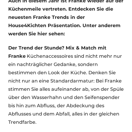
Auch in diesem Jahr ist Franke wieder auf der
Datenschutz / Cookie-Erklärung
Küchenmeile vertreten. Entdecken Sie die
Ein Stellenangebot registrieren
neuesten Franke Trends in der
Arbeitsblätter
Offene Stellen
House4Kichten Präsentation. Unter anderem
Videos
werden Sie hier sehen:
Möbelbeschläge und Schränke
Der Trend der Stunde? Mix & Match mit
Franke
Küchenaccessoires sind nicht mehr nur
ein nachträglicher Gedanke, sondern
bestimmen den Look der Küche. Denken Sie
nicht nur an eine Standardarmatur: Bei Franke
stimmen Sie alles aufeinander ab, von der Spüle
über den Wasserhahn und den Seifenspender
bis hin zum Abfluss, der Abdeckung des
Abflusses und dem Abfall, alles in der gleichen
Trendfarbe.