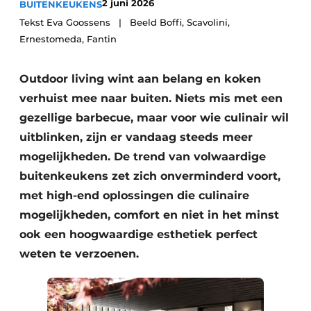
2 juni 2026
BUITENKEUKENS
Privacy / Cookie statement
Tekst Eva Goossens | Beeld Boffi, Scavolini,
Vacature aanmelden
Ernestomeda, Fantin
Werkbladen
Vacatures
Video’s
Outdoor living wint aan belang en koken
Meubelbeslag & Kastindeling
verhuist mee naar buiten. Niets mis met een
gezellige barbecue, maar voor wie culinair wil
uitblinken, zijn er vandaag steeds meer
mogelijkheden. De trend van volwaardige
buitenkeukens zet zich onverminderd voort,
met high-end oplossingen die culinaire
mogelijkheden, comfort en niet in het minst
ook een hoogwaardige esthetiek perfect
weten te verzoenen.