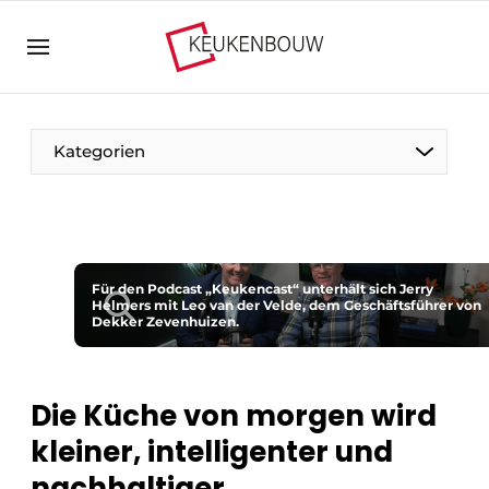
Registrieren Sie sich
Allgemeine Bedingungen und Konditionen
Unternehmen
Kategorien
Kontakt
Direkter Kontakt
Veranstaltung anmelden
Der Stift
Küchenbau | Plattform zu Design und Technik in
Für den Podcast „Keukencast“ unterhält sich Jerry
Zu Besuch bei
Helmers mit Leo van der Velde, dem Geschäftsführer von
der Küchenbranche
Dekker Zevenhuizen.
Magazin-Anfrage
Vision2030
Meist gelesen
Nahrung zum Nachdenken
Die Küche von morgen wird
Newsletter
kleiner, intelligenter und
Podcasts
nachhaltiger