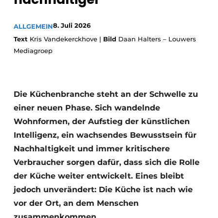
Datenschutz / Cookie-Erklärung
Ein Stellenangebot registrieren
8. Juli 2026
ALLGEMEIN
Arbeitsblätter
Offene Stellen
Text
Kris Vandekerckhove |
Bild
Daan Halters – Louwers
Mediagroep
Videos
Möbelbeschläge und Schränke
Die Küchenbranche steht an der Schwelle zu
einer neuen Phase. Sich wandelnde
Wohnformen, der Aufstieg der künstlichen
Intelligenz, ein wachsendes Bewusstsein für
Nachhaltigkeit und immer kritischere
Verbraucher sorgen dafür, dass sich die Rolle
der Küche weiter entwickelt. Eines bleibt
jedoch unverändert: Die Küche ist nach wie
vor der Ort, an dem Menschen
zusammenkommen.