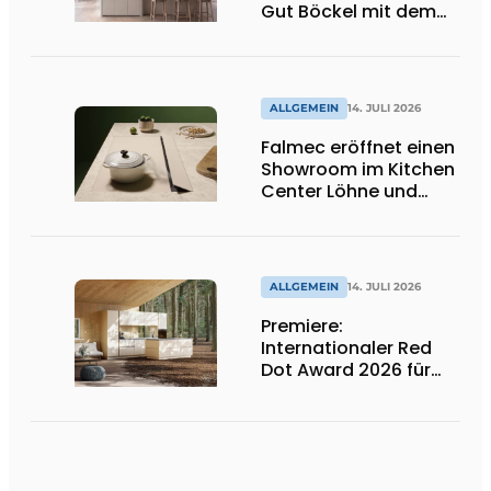
Gut Böckel mit dem
Red Dot Award
ausgezeichnetes
Design und Neuheiten
ALLGEMEIN
14. JULI 2026
Falmec eröffnet einen
Showroom im Kitchen
Center Löhne und
präsentiert neue
farbige
Induktionskochfelder
ALLGEMEIN
14. JULI 2026
Premiere:
Internationaler Red
Dot Award 2026 für
zwei niederländische
biobasierte
Küchenserien