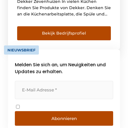
Dekker Zevenhuizen In vielen Küchen
finden Sie Produkte von Dekker. Denken Sie
an die Küchenarbeitsplatte, die Spüle und
den Wasserhahn. Darüber hinaus liefert
Dekker auch maßgeschneiderte
Waschbecken und Badezimmermöbel.
Bekijk Bedrijfsprofiel
Dekker Zevenhuizen ist ein echtes
Familienunternehmen, und Kontinuität ist
NIEUWSBRIEF
unser wichtigstes Ziel. Deshalb ist die soziale
Verantwortung des Unternehmens für uns
Melden Sie sich an, um Neuigkeiten und
eine Selbstverständlichkeit. Wir sind nicht
auf [...]
Updates zu erhalten.
Abonnieren