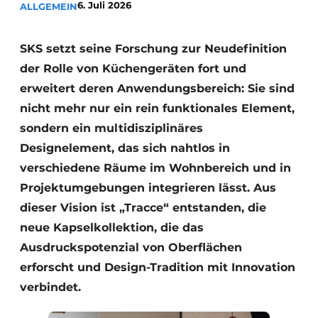
6. Juli 2026
ALLGEMEIN
Datenschutz / Cookie-Erklärung
Ein Stellenangebot registrieren
SKS setzt seine Forschung zur Neudefinition
Arbeitsblätter
Offene Stellen
der Rolle von Küchengeräten fort und
Videos
Möbelbeschläge und Schränke
erweitert deren Anwendungsbereich: Sie sind
nicht mehr nur ein rein funktionales Element,
sondern ein multidisziplinäres
Designelement, das sich nahtlos in
verschiedene Räume im Wohnbereich und in
Projektumgebungen integrieren lässt. Aus
dieser Vision ist „Tracce“ entstanden, die
neue Kapselkollektion, die das
Ausdruckspotenzial von Oberflächen
erforscht und Design-Tradition mit Innovation
verbindet.