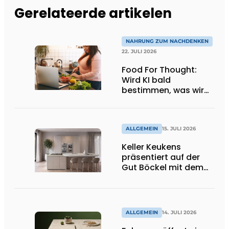
Gerelateerde artikelen
NAHRUNG ZUM NACHDENKEN
22. JULI 2026
Food For Thought:
Wird KI bald
bestimmen, was wir
essen dürfen? Big
Brother beobachtet
dich!
ALLGEMEIN
15. JULI 2026
Keller Keukens
präsentiert auf der
Gut Böckel mit dem
Red Dot Award
ausgezeichnetes
Design und Neuheiten
ALLGEMEIN
14. JULI 2026