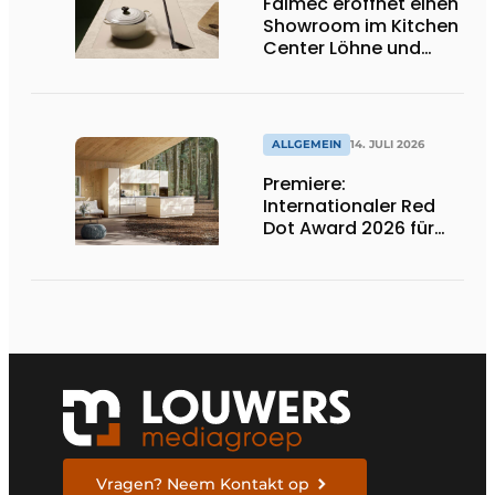
Falmec eröffnet einen
Showroom im Kitchen
Center Löhne und
präsentiert neue
farbige
Induktionskochfelder
ALLGEMEIN
14. JULI 2026
Premiere:
Internationaler Red
Dot Award 2026 für
zwei niederländische
biobasierte
Küchenserien
Vragen? Neem Kontakt op