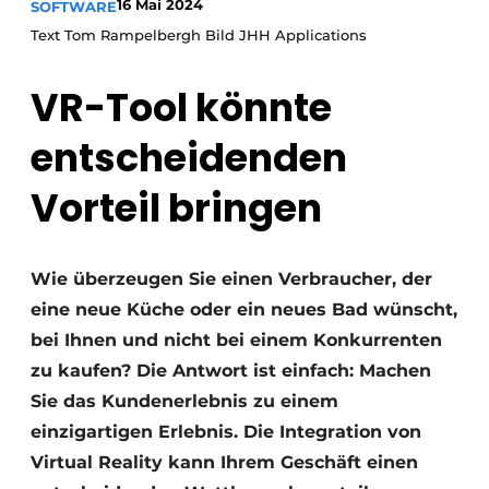
16 Mai 2024
SOFTWARE
Datenschutz / Cookie-Erklärung
Text Tom Rampelbergh Bild JHH Applications
Ein Stellenangebot registrieren
Arbeitsblätter
Offene Stellen
VR-Tool könnte
Videos
Möbelbeschläge und Schränke
entscheidenden
Vorteil bringen
Wie überzeugen Sie einen Verbraucher, der
eine neue Küche oder ein neues Bad wünscht,
bei Ihnen und nicht bei einem Konkurrenten
zu kaufen? Die Antwort ist einfach: Machen
Sie das Kundenerlebnis zu einem
einzigartigen Erlebnis. Die Integration von
Virtual Reality kann Ihrem Geschäft einen