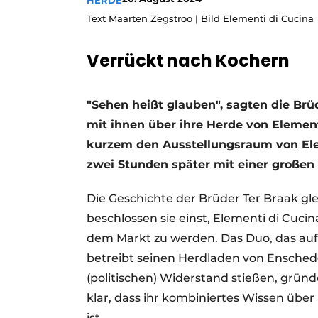
HERDE
Ein Stellenangebot registrieren
Text Maarten Zegstroo | Bild Elementi di Cucina
Offene Stellen
Verrückt nach Kochern
Videos
"Sehen heißt glauben", sagten die Brüd
mit ihnen über ihre Herde von Element
kurzem den Ausstellungsraum von Ele
zwei Stunden später mit einer großen
Die Geschichte der Brüder Ter Braak g
beschlossen sie einst, Elementi di Cuc
dem Markt zu werden. Das Duo, das auf
betreibt seinen Herdladen von Ensched
(politischen) Widerstand stießen, gründ
klar, dass ihr kombiniertes Wissen über
ist.