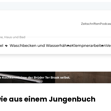
itionen
Zeitschriften
Podcas
he, Haus und Bad
el
Waschbecken und Wasserhähne
Klempnerarbeiten
Ve
nd Technik in der Küchenbranche
e Kochkenntnisse der Brüder Ter Braak selbst.
wie aus einem Jungenbuch