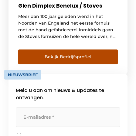
Glen Dimplex Benelux / Stoves
Meer dan 100 jaar geleden werd in het
Noorden van Engeland het eerste fornuis
met de hand gefabriceerd. Inmiddels gaan
de Stoves fornuizen de hele wereld over, nu
met de nieuwste technieken en
functionaliteiten. Gezond koken heeft hierbij
onze volle aandacht! Zonder daarbij het
Bekijk Bedrijfsprofiel
design en hiermee de keuken als
belangrijkste leefruimte uit het oog […]
NIEUWSBRIEF
Meld u aan om nieuws & updates te
ontvangen.