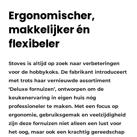
Privacy / Cookie statement
Ergonomischer,
Vacature aanmelden
Werkbladen
Vacatures
makkelijker én
Video’s
Meubelbeslag & Kastindeling
flexibeler
Stoves is altijd op zoek naar verbeteringen
voor de hobbykoks. De fabrikant introduceert
met trots haar vernieuwde assortiment
‘Deluxe fornuizen’, ontworpen om de
keukenervaring in eigen huis nóg
professioneler te maken. Met een focus op
ergonomie, gebruiksgemak en veelzijdigheid
zijn deze fornuizen niet alleen een lust voor
het oog, maar ook een krachtig gereedschap