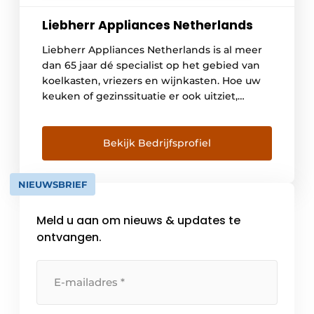
Liebherr Appliances Netherlands
Liebherr Appliances Netherlands is al meer
dan 65 jaar dé specialist op het gebied van
koelkasten, vriezers en wijnkasten. Hoe uw
keuken of gezinssituatie er ook uitziet,
Liebherr Appliances biedt de grootste keuze
in energiezuinige koel- en vriesapparaten,
zowel geïntegreerd als vrijstaand. Het merk
Bekijk Bedrijfsprofiel
biedt bovendien integreerbare modellen
die speciaal zijn ontwikkeld voor een Side-
NIEUWSBRIEF
By-Side […]
Meld u aan om nieuws & updates te
ontvangen.