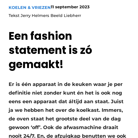
Privacy / Cookie statement
11 september 2023
KOELEN & VRIEZEN
Vacature aanmelden
Tekst Jerry Helmers Beeld Liebherr
Werkbladen
Vacatures
Een fashion
Video’s
Meubelbeslag & Kastindeling
statement is zó
gemaakt!
Er is één apparaat in de keuken waar je per
definitie niet zonder kunt én het is ook nog
eens een apparaat dat áltijd aan staat. Juist
ja we hebben het over de koelkast. Immers,
de oven staat het grootste deel van de dag
gewoon ‘off’. Ook de afwasmachine draait
nooit 24/7. En, de afzuigkap benutten we ook