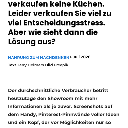
verkaufen keine Küchen.
Datenschutz / Cookie-Erklärung
Leider verkaufen Sie viel zu
Ein Stellenangebot registrieren
viel Entscheidungsstress.
Arbeitsblätter
Offene Stellen
Aber wie sieht dann die
Videos
Möbelbeschläge und Schränke
Lösung aus?
1. Juli 2026
NAHRUNG ZUM NACHDENKEN
Text
Jerry Helmers
Bild
Freepik
Der durchschnittliche Verbraucher betritt
heutzutage den Showroom mit mehr
Informationen als je zuvor. Screenshots auf
dem Handy, Pinterest-Pinnwände voller Ideen
und ein Kopf, der vor Möglichkeiten nur so