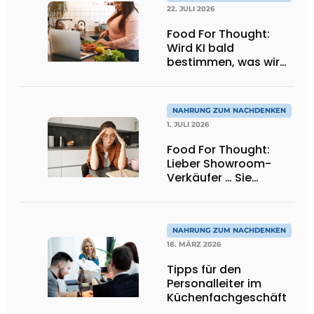
22. JULI 2026
Food For Thought:
Wird KI bald
bestimmen, was wir
essen dürfen? Big
Brother beobachtet
dich!
NAHRUNG ZUM NACHDENKEN
1. JULI 2026
Food For Thought:
Lieber Showroom-
Verkäufer … Sie
verkaufen keine
Küchen. Leider
verkaufen Sie viel zu
viel
NAHRUNG ZUM NACHDENKEN
Entscheidungsstress.
18. MÄRZ 2026
Aber wie sieht dann
Tipps für den
die Lösung aus?
Personalleiter im
Küchenfachgeschäft