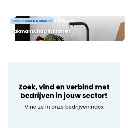
Privacy / Cookie statement
waar liefhebbers van een stijlvolle
woonkamer of keuken alle kanten mee
Vacature aanmelden
op kunnen. Makkelijk te […]
Werkbladen
SPOELBAKKEN & KRANEN
11 MAART 2021
Vacatures
Vakmanschap in kranen
Video’s
Meubelbeslag & Kastindeling
Zoek, vind en verbind met
bedrijven in jouw sector!
Vind ze in onze bedrijvenindex