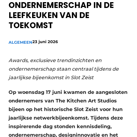
ONDERNEMERSCHAP IN DE
Privacy / Cookie statement
LEEFKEUKEN VAN DE
Vacature aanmelden
Werkbladen
TOEKOMST
Vacatures
Video’s
Meubelbeslag & Kastindeling
23 juni 2026
ALGEMEEN
Awards, exclusieve trendinzichten en
ondernemerschap staan centraal tijdens de
jaarlijkse bijeenkomst in Slot Zeist
Op woensdag 17 juni kwamen de aangesloten
ondernemers van The Kitchen Art Studios
bijeen op het historische Slot Zeist voor hun
jaarlijkse netwerkbijeenkomst. Tijdens deze
inspirerende dag stonden kennisdeling,
ondernemerschap, designinnovatie en het