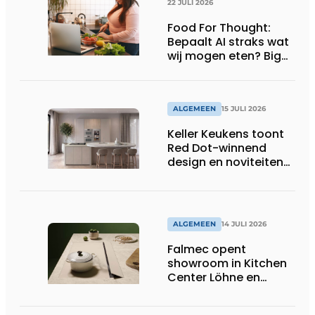
22 JULI 2026
Food For Thought:
Bepaalt AI straks wat
wij mogen eten? Big
Brother is watching
you!
ALGEMEEN
15 JULI 2026
Keller Keukens toont
Red Dot-winnend
design en noviteiten
op Gut Böckel
ALGEMEEN
14 JULI 2026
Falmec opent
showroom in Kitchen
Center Löhne en
presenteert nieuwe
gekleurde