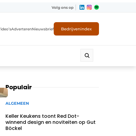
Volg ons op
Bedrijvenindex
ideo’s
Adverteren
Nieuwsbrief
Populair
ALGEMEEN
Keller Keukens toont Red Dot-
winnend design en noviteiten op Gut
Böckel