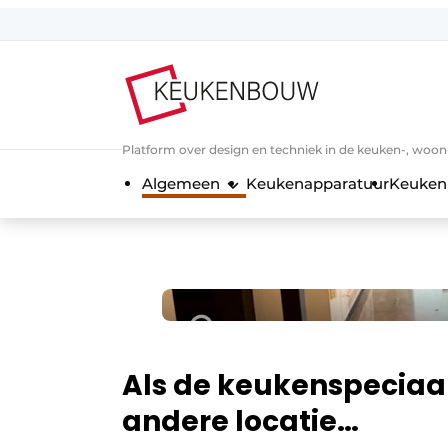
Aanmelden
Algemene voorwaarden
Bedrijven
Platform over design en techniek in de keuken-, woo
Contact
Algemeen
Keukenapparatuur
Keuken
Direct contact
Evenement aanmelden
Keukenbouw | Platform over design
Magazine aanvragen
Meest gelezen
Nieuwsbrief
Als de keukenspeciaa
Podcasts
andere locatie…
Privacy / Cookie statement