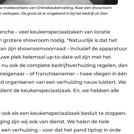
r de medewerkers van Onlinekeukenveiling. Naar een showroom
 verkopen. De groei zit er ongekend in bij het bedrijf uit Den
branche – veel keukenspeciaalzaken van locatie
 grotere showroom nodig. “Natuurlijk is dat het
n zijn showroomvoorraad – inclusief de apparatuur
euwe plek helemaal up-to-date wil zijn met het
j nu ook de complete bedrijfsverhuizing regelen, dan
igenaar – of franchisenemer – twee vliegen in één
d organiseren van een verhuizing nauw luistert. We
dient de keukenspeciaalzaak. En, we hebben alle
ook als een keukenspeciaalzaak besluit te stoppen.
ging zijn wij ook van dienst. We halen de hele
 een verhuizing – voor dat het pand tiptop in orde