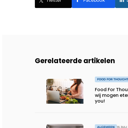
Twitter
Facebook
Gerelateerde artikelen
FOOD FOR THOUGH
Food For Thought: Bepaalt AI 
wij mogen eten
you!
ALGEMEEN
15 JULI