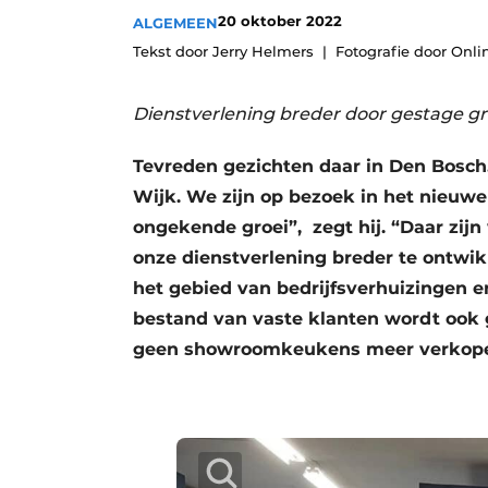
20 oktober 2022
ALGEMEEN
Vacature aanmelden
Tekst door Jerry Helmers
Fotografie door Onli
Vacatures
Video’s
Dienstverlening breder door gestage gr
Tevreden gezichten daar in Den Bosch.
Wijk. We zijn op bezoek in het nieuw
ongekende groei”, zegt hij. “Daar zijn
onze dienstverlening breder te ontwik
het gebied van bedrijfsverhuizingen e
bestand van vaste klanten wordt ook 
geen showroomkeukens meer verkopen