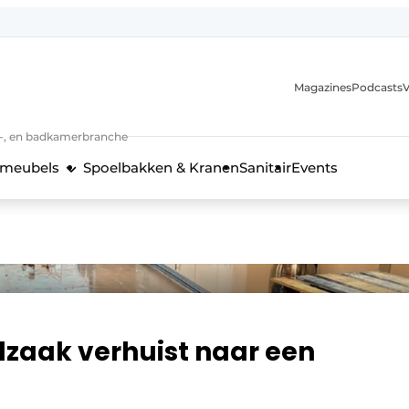
Magazines
Podcasts
V
n-, en badkamerbranche
meubels
Spoelbakken & Kranen
Sanitair
Events
 en techniek in de keukenbranche
lzaak verhuist naar een