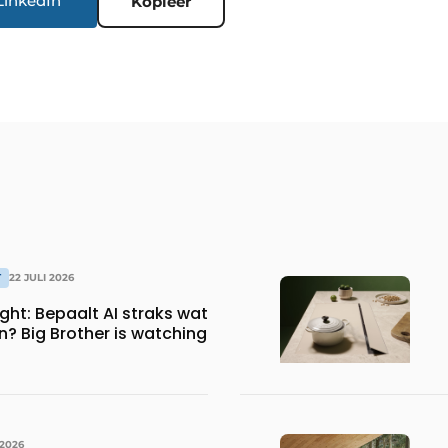
LinkedIn
Kopieer
T
22 JULI 2026
straks wat
? Big Brother is watching
 2026