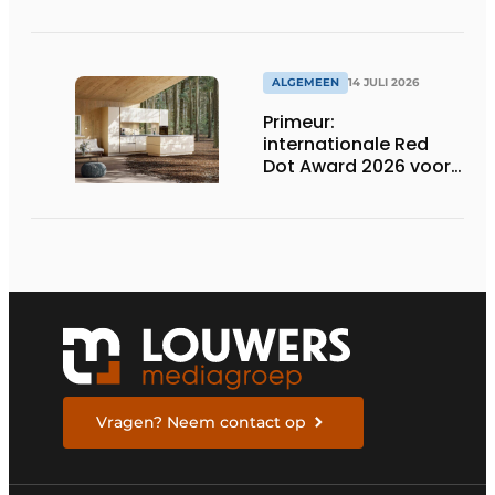
presenteert nieuwe
gekleurde
inductiekookplaten
ALGEMEEN
14 JULI 2026
Primeur:
internationale Red
Dot Award 2026 voor
twee Nederlandse
biobased keukenlijnen
Vragen? Neem contact op