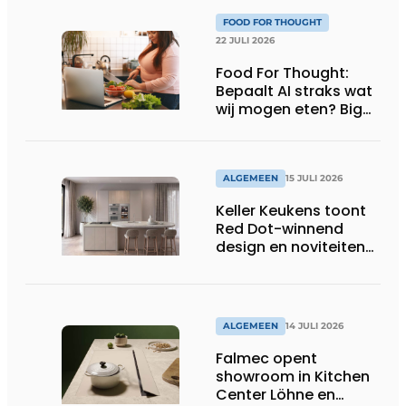
FOOD FOR THOUGHT
22 JULI 2026
Food For Thought:
Bepaalt AI straks wat
wij mogen eten? Big
Brother is watching
you!
ALGEMEEN
15 JULI 2026
Keller Keukens toont
Red Dot-winnend
design en noviteiten
op Gut Böckel
ALGEMEEN
14 JULI 2026
Falmec opent
showroom in Kitchen
Center Löhne en