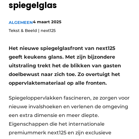
spiegelglas
Privacy / Cookie statement
Vacature aanmelden
Werkbladen
4 maart 2025
ALGEMEEN
Vacatures
Tekst & Beeld | next125
Video’s
Meubelbeslag & Kastindeling
Het nieuwe spiegelglasfront van next125
geeft keukens glans. Met zijn bijzondere
uitstraling trekt het de blikken van gasten
doelbewust naar zich toe. Zo overtuigt het
oppervlaktemateriaal op alle fronten.
Spiegeloppervlakken fascineren, ze zorgen voor
nieuwe invalshoeken en verlenen de omgeving
een extra dimensie en meer diepte.
Eigenschappen die het internationale
premiummerk next125 en zijn exclusieve