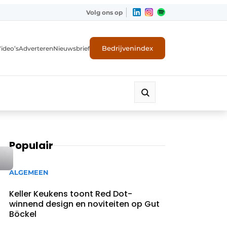
Volg ons op
Bedrijvenindex
ideo’s
Adverteren
Nieuwsbrief
Populair
ALGEMEEN
Keller Keukens toont Red Dot-
winnend design en noviteiten op Gut
Böckel