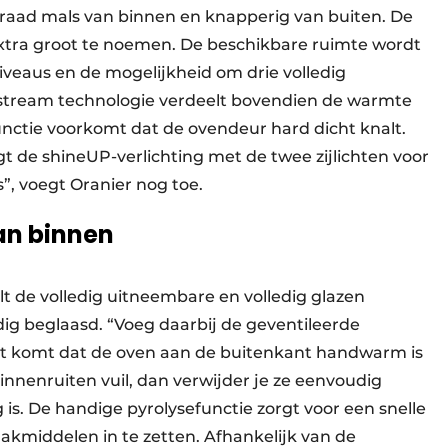
braad mals van binnen en knapperig van buiten. De
 extra groot te noemen. De beschikbare ruimte wordt
iveaus en de mogelijkheid om drie volledig
4-stream technologie verdeelt bovendien de warmte
nctie voorkomt dat de ovendeur hard dicht knalt.
rgt de shineUP-verlichting met de twee zijlichten voor
”, voegt Oranier nog toe.
an binnen
t de volledig uitneembare en volledig glazen
ig beglaasd. “Voeg daarbij de geventileerde
et komt dat de oven aan de buitenkant handwarm is
e binnenruiten vuil, dan verwijder je ze eenvoudig
s. De handige pyrolysefunctie zorgt voor een snelle
kmiddelen in te zetten. Afhankelijk van de