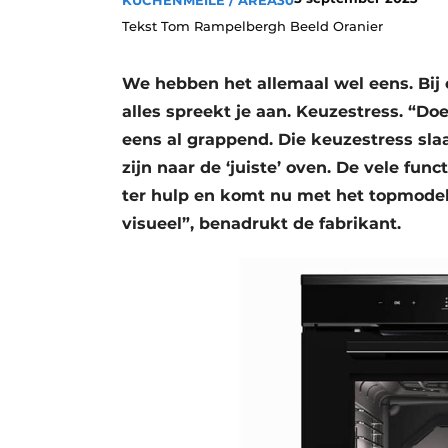
KÜCHENMEILE / AREA30
Vacature aanmelden
Tekst Tom Rampelbergh Beeld Oranier
Vacatures
We hebben het allemaal wel eens. Bij
Video’s
alles spreekt je aan. Keuzestress. “Doe
eens al grappend. Die keuzestress sla
zijn naar de ‘juiste’ oven. De vele func
ter hulp en komt nu met het topmodel 
visueel”, benadrukt de fabrikant.