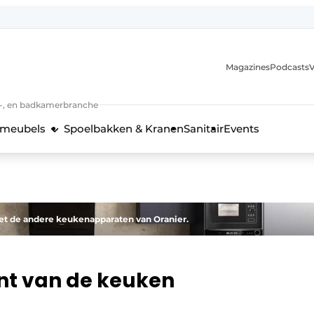
Magazines
Podcasts
V
n-, en badkamerbranche
meubels
Spoelbakken & Kranen
Sanitair
Events
 en techniek in de keukenbranche
t de andere keukenapparaten van Oranier.
nt van de keuken