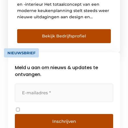
en -interieur Het totaalconcept van een
moderne keukenplanning stelt steeds weer
nieuwe uitdagingen aan design en
functionaliteit van de uitrusting van
accessoires en interieur. Wie geen
genoegen wil nemen met het gebruikelijke
Bekijk Bedrijfsprofiel
aanbod opteert voor Naber als leverancier
en ontwikkelaar van toekomstgerichte
NIEUWSBRIEF
oplossingen. Voor producten die door een
spitsvondige techniek en […]
Meld u aan om nieuws & updates te
ontvangen.
Inschrijven