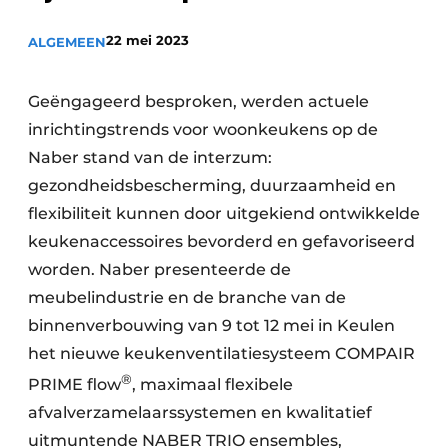
Privacy / Cookie statement
22 mei 2023
ALGEMEEN
Vacature aanmelden
Werkbladen
Vacatures
Geëngageerd besproken, werden actuele
Video’s
Meubelbeslag & Kastindeling
inrichtingstrends voor woonkeukens op de
Naber stand van de interzum:
gezondheidsbescherming, duurzaamheid en
flexibiliteit kunnen door uitgekiend ontwikkelde
keukenaccessoires bevorderd en gefavoriseerd
worden. Naber presenteerde de
meubelindustrie en de branche van de
binnenverbouwing van 9 tot 12 mei in Keulen
het nieuwe keukenventilatiesysteem COMPAIR
®
PRIME flow
, maximaal flexibele
afvalverzamelaarssystemen en kwalitatief
uitmuntende NABER TRIO ensembles,