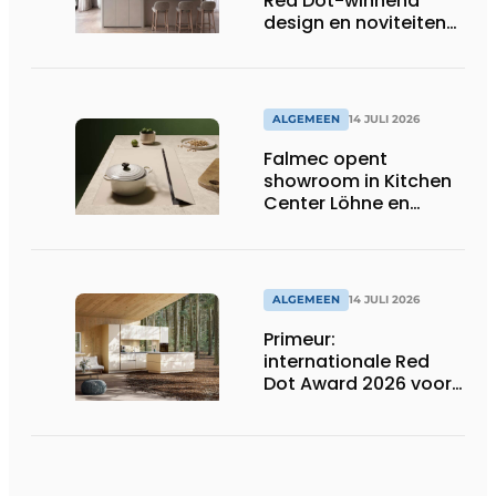
Red Dot-winnend
design en noviteiten
op Gut Böckel
ALGEMEEN
14 JULI 2026
Falmec opent
showroom in Kitchen
Center Löhne en
presenteert nieuwe
gekleurde
inductiekookplaten
ALGEMEEN
14 JULI 2026
Primeur:
internationale Red
Dot Award 2026 voor
twee Nederlandse
biobased keukenlijnen