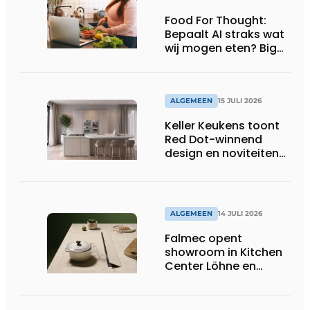
Food For Thought:
Bepaalt AI straks wat
wij mogen eten? Big
Brother is watching
you!
ALGEMEEN
15 JULI 2026
Keller Keukens toont
Red Dot-winnend
design en noviteiten
op Gut Böckel
ALGEMEEN
14 JULI 2026
Falmec opent
showroom in Kitchen
Center Löhne en
presenteert nieuwe
gekleurde
inductiekookplaten