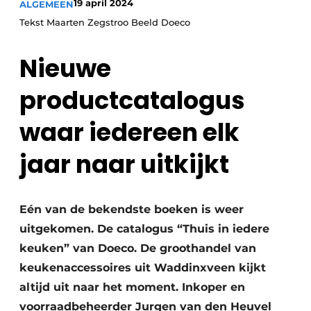
19 april 2024
ALGEMEEN
Privacy / Cookie statement
Tekst Maarten Zegstroo Beeld Doeco
Vacature aanmelden
Werkbladen
Vacatures
Nieuwe
Video’s
Meubelbeslag & Kastindeling
productcatalogus
waar iedereen elk
jaar naar uitkijkt
Eén van de bekendste boeken is weer
uitgekomen. De catalogus “Thuis in iedere
keuken” van Doeco. De groothandel van
keukenaccessoires uit Waddinxveen kijkt
altijd uit naar het moment. Inkoper en
voorraadbeheerder Jurgen van den Heuvel