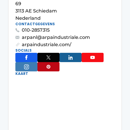
Privacy / Cookie statement
69
3113 AE Schiedam
Vacature aanmelden
Nederland
Werkbladen
Vacatures
CONTACTGEGEVENS
010-2857315
Video’s
Meubelbeslag & Kastindeling
arpanl@arpaindustriale.com
arpaindustriale.com/
SOCIALS
KAART