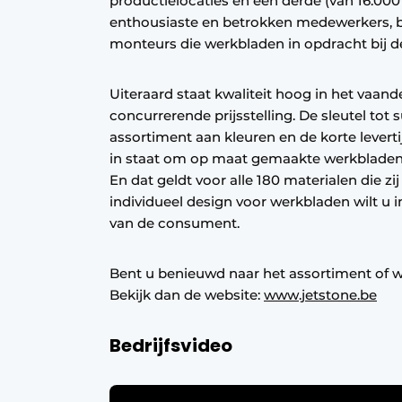
productielocaties en een derde (van 16.00
Vacature aanmelden
enthousiaste en betrokken medewerkers, b
monteurs die werkbladen in opdracht bij
Vacatures
Video’s
Uiteraard staat kwaliteit hoog in het vaande
concurrerende prijsstelling. De sleutel tot 
assortiment aan kleuren en de korte leverti
in staat om op maat gemaakte werkbladen a
En dat geldt voor alle 180 materialen die zi
individueel design voor werkbladen wilt 
van de consument.
Bent u benieuwd naar het assortiment of 
Bekijk dan de website:
www.jetstone.be
Bedrijfsvideo