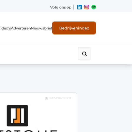
Volg ons op
Bedrijvenindex
ideo’s
Adverteren
Nieuwsbrief
GESPONSORD