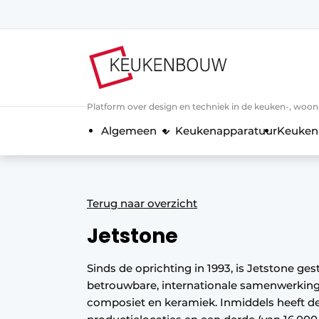
Aanmelden
Algemene voorwaarden
Bedrijven
Platform over design en techniek in de keuken-, woo
Contact
Algemeen
Keukenapparatuur
Keuken
Direct contact
Evenement aanmelden
Keukenbouw | Platform over design
Terug naar overzicht
Magazine aanvragen
Jetstone
Meest gelezen
Nieuwsbrief
Sinds de oprichting in 1993, is Jetstone ge
betrouwbare, internationale samenwerking
Podcasts
composiet en keramiek. Inmiddels heeft 
Privacy / Cookie statement