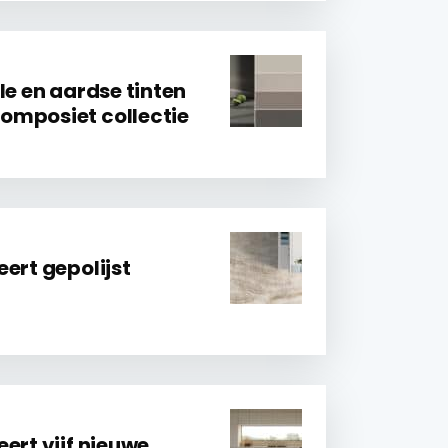
le en aardse tinten
omposiet collectie
ert gepolijst
ert vijf nieuwe