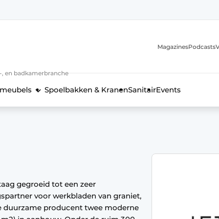
Magazines
Podcasts
V
n-, en badkamerbranche
meubels
Spoelbakken & Kranen
Sanitair
Events
 en techniek in de keukenbranche
staag gegroeid tot een zeer
spartner voor werkbladen van graniet,
de duurzame producent twee moderne