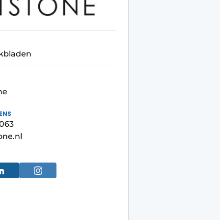
kbladen
ne
ENS
2063
one.nl