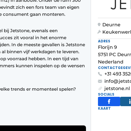
0 m2) in aanbouw. Onder de ruim 300
evindt zich een fors team van eigen
 de consument gaan monteren.
Deurne
l bij Jetstone, evenals een
Keukenwer
succes zit vooral in het enorme
ADRES
jden. In de meeste gevallen is Jetstone
Florijn 9
l binnen vijf werkdagen te leveren.
5751 PC Deur
j op voorraad hebben. In een tijd van
Nederland
u immers kunnen inspelen op de wensen
CONTACTGEGEV
+31 493 35
info@jetst
jetstone.nl
welke trends er momenteel spelen?
SOCIALS
KAART