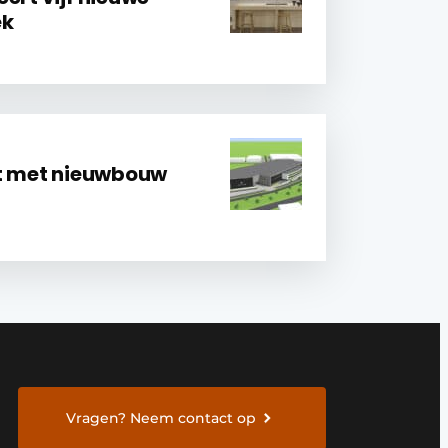
ek
it met nieuwbouw
Vragen? Neem contact op