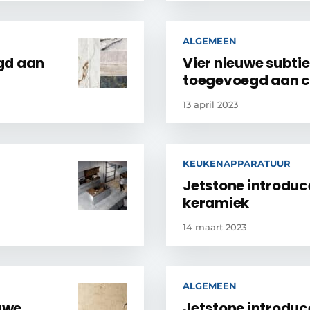
ALGEMEEN
gd aan
Vier nieuwe subtie
toegevoegd aan c
13 april 2023
KEUKENAPPARATUUR
Jetstone introduce
keramiek
14 maart 2023
ALGEMEEN
euwe
Jetstone introduce