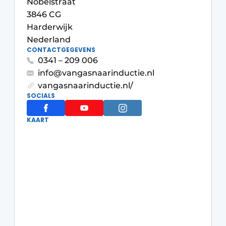
Nobelstraat
Privacy / Cookie statement
3846 CG
Vacature aanmelden
Harderwijk
Werkbladen
Nederland
Vacatures
CONTACTGEGEVENS
Video’s
Meubelbeslag & Kastindeling
0341 – 209 006
info@vangasnaarinductie.nl
vangasnaarinductie.nl/
SOCIALS
KAART