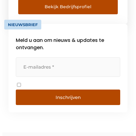
hoogwaardig materiaal, met gladde
Bekijk Bedrijfsprofiel
afwerking en functioneel design. Zo spelen
we in op jouw kookgemak,
NIEUWSBRIEF
schoonmaakgemak en -plezier. Het is onze
passie en die delen we […]
Meld u aan om nieuws & updates te
ontvangen.
Inschrijven