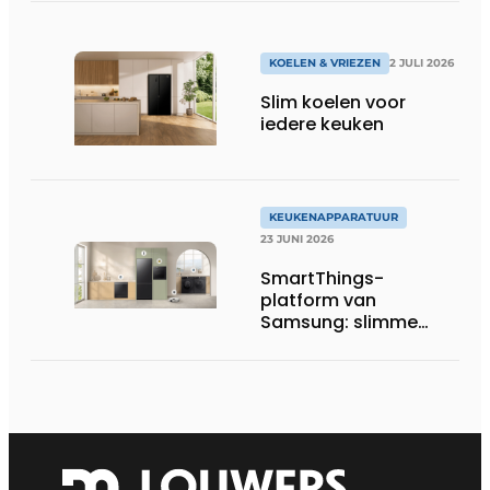
KOELEN & VRIEZEN
2 JULI 2026
Slim koelen voor
iedere keuken
KEUKENAPPARATUUR
23 JUNI 2026
SmartThings-
platform van
Samsung: slimme
functies krijgen
concreet nut in de
keuken