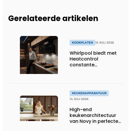
Gerelateerde artikelen
KOOKPLATEN
15 JULI 2026
Whirlpool biedt met
Heatcontrol
constante
temperaturen voor
betere resultaten
KEUKENAPPARATUUR
14 JULI 2026
High-end
keukenarchitectuur
van Novy in perfecte
harmonie