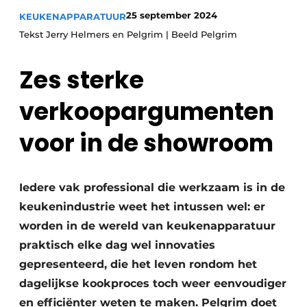
Privacy / Cookie statement
25 september 2024
KEUKENAPPARATUUR
Vacature aanmelden
Tekst Jerry Helmers en Pelgrim | Beeld Pelgrim
Werkbladen
Vacatures
Zes sterke
Video’s
Meubelbeslag & Kastindeling
verkoopargumenten
voor in de showroom
Iedere vak professional die werkzaam is in de
keukenindustrie weet het intussen wel: er
worden in de wereld van keukenapparatuur
praktisch elke dag wel innovaties
gepresenteerd, die het leven rondom het
dagelijkse kookproces toch weer eenvoudiger
en efficiënter weten te maken. Pelgrim doet