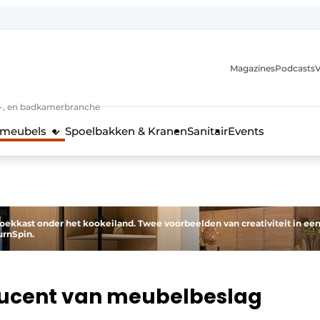
Magazines
Podcasts
V
n-, en badkamerbranche
meubels
Spoelbakken & Kranen
Sanitair
Events
 en techniek in de keukenbranche
oekkast onder het kookeiland. Twee voorbeelden van creativiteit in ee
rnSpin.
ucent van meubelbeslag