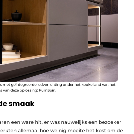
es met geïntegreerde ledverlichting onder het kookeiland van het
 van deze oplossing: FurnSpin.
n de smaak
aren een ware hit, er was nauwelijks een bezoeker
e merkten allemaal hoe weinig moeite het kost om de