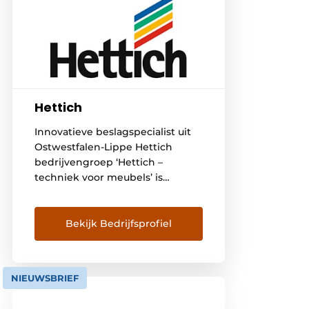
Hettich
Innovatieve beslagspecialist uit
Ostwestfalen-Lippe Hettich
bedrijvengroep ‘Hettich –
techniek voor meubels’ is
wereldwijd een begrip
geworden als erkend merk. De
onderneming Hettich
Bekijk Bedrijfsprofiel
(www.hettich.com) werd in 1888
opgericht en behoort
tegenwoordig wereldwijd tot
NIEUWSBRIEF
een van de grootste en
succesvolste producenten van