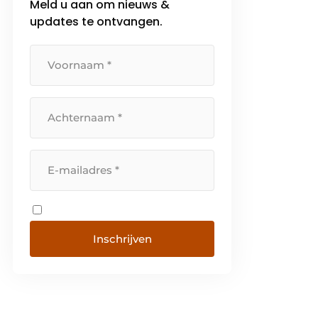
Meld u aan om nieuws &
meubelbeslag. De
updates te ontvangen.
hoofdvestiging van de
onderneming is gevestigd in
Kirchlengern, midden in het
meubelcentrum van […]
Inschrijven