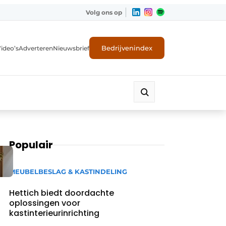
Volg ons op
Bedrijvenindex
ideo’s
Adverteren
Nieuwsbrief
Populair
n
MEUBELBESLAG & KASTINDELING
Hettich biedt doordachte
oplossingen voor
kastinterieurinrichting