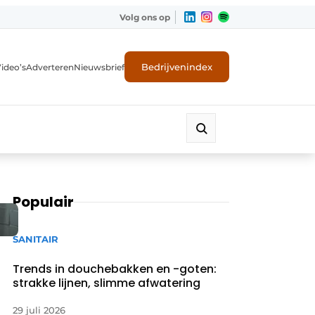
Volg ons op
Bedrijvenindex
ideo’s
Adverteren
Nieuwsbrief
Populair
SANITAIR
Trends in douchebakken en -goten:
strakke lijnen, slimme afwatering
29 juli 2026