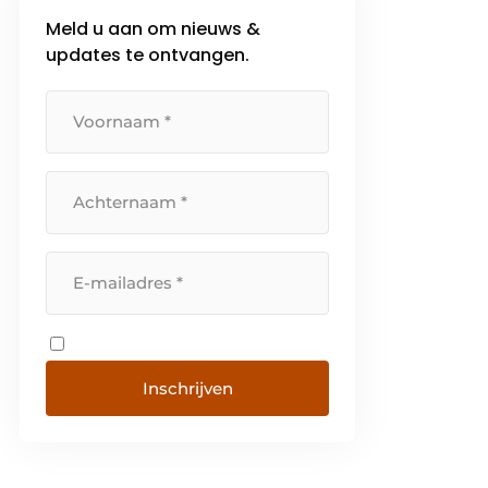
maar willen de identiteit van het
Meld u aan om nieuws &
merk en de […]
updates te ontvangen.
Inschrijven