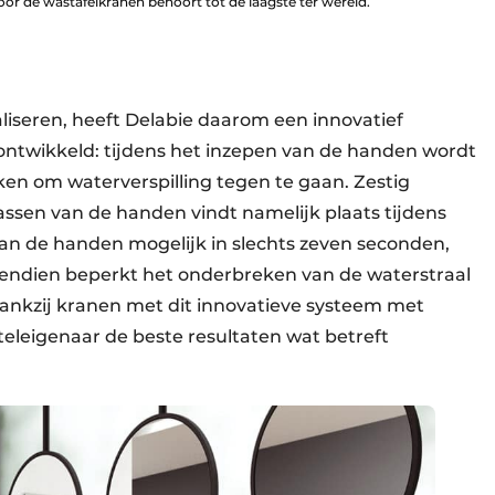
voor de wastafelkranen behoort tot de laagste ter wereld.
iseren, heeft Delabie daarom een innovatief
ontwikkeld: tijdens het inzepen van de handen wordt
n om waterverspilling tegen te gaan. Zestig
wassen van de handen vindt namelijk plaats tijdens
van de handen mogelijk in slechts zeven seconden,
vendien beperkt het onderbreken van de waterstraal
Dankzij kranen met dit innovatieve systeem met
teleigenaar de beste resultaten wat betreft