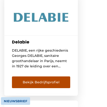
Delabie
DELABIE, een rijke geschiedenis
Georges DELABIE, sanitaire
groothandelaar in Parijs, neemt
in 1927 de leiding over een
gieterij in Friville, gelegen aan de
Somme. Hier ontwikkelt hij
hoofdzakelijk kranen en
Bekijk Bedrijfsprofiel
vloerhevels voor badkamers en
keukens. De volgende
generaties streven steeds naar
NIEUWSBRIEF
een groei van het familiebedrijf,