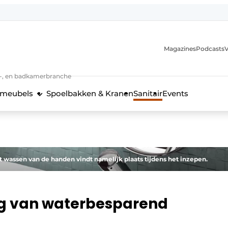
Magazines
Podcasts
V
n-, en badkamerbranche
meubels
Spoelbakken & Kranen
Sanitair
Events
 en techniek in de keukenbranche
et wassen van de handen vindt namelijk plaats tijdens het inzepen.
ang van waterbesparend