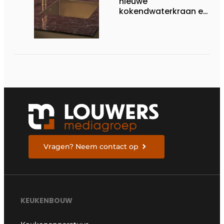
nieuwe
kokendwaterkraan en
bijbehorende boiler bij
Dekker Zevenhuizen
Vragen? Neem contact op
KEUKENBOUW