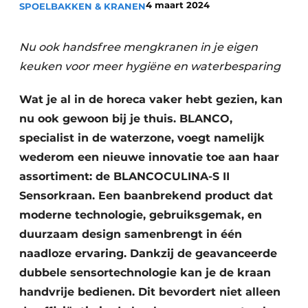
4 maart 2024
SPOELBAKKEN & KRANEN
Privacy / Cookie statement
Vacature aanmelden
Nu ook handsfree mengkranen in je eigen
Werkbladen
Vacatures
keuken voor meer hygiëne en waterbesparing
Video’s
Meubelbeslag & Kastindeling
Wat je al in de horeca vaker hebt gezien, kan
nu ook gewoon bij je thuis. BLANCO,
specialist in de waterzone, voegt namelijk
wederom een nieuwe innovatie toe aan haar
assortiment: de BLANCOCULINA-S II
Sensorkraan. Een baanbrekend product dat
moderne technologie, gebruiksgemak, en
duurzaam design samenbrengt in één
naadloze ervaring. Dankzij de geavanceerde
dubbele sensortechnologie kan je de kraan
handvrije bedienen. Dit bevordert niet alleen