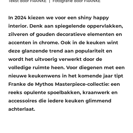
Tekst door FRANKE
Fotografie door FRANKE
Privacy / Cookie statement
Vacature aanmelden
In 2024 kiezen we voor een shiny happy
Werkbladen
Vacatures
interior. Denk aan spiegelende oppervlakken,
Video’s
zilveren of gouden decoratieve elementen en
Meubelbeslag & Kastindeling
accenten in chrome. Ook in de keuken wint
deze glanzende trend aan populariteit en
wordt het uitvoerig verwerkt door de
volledige ruimte heen. Voor diegenen met een
nieuwe keukenwens in het komende jaar tipt
Franke de Mythos Masterpiece-collectie: een
reeks opulente spoelbakken, kraanwerk en
accessoires die iedere keuken glimmend
achterlaat.